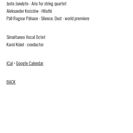
Juste Janulyte - Aria for string quartet
Aleksander Kościów - Hilathi
Páll Ragnar Pálsson - Silence. Dust - world premiere
Simultaneo Vocal Octet
Karol Kisiel - conductor
iCal
•
Google Calendar
BACK