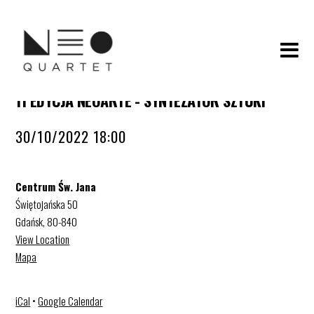
11 EDYCJA NEOARTE - SYNTEZATOR SZTUKI
30/10/2022 18:00
Centrum Św. Jana
Świętojańska 50
Gdańsk
,
80-840
View Location
Mapa
iCal
•
Google Calendar